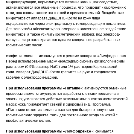
микроциркуляции, нормализуется питание кожи и, как следствие,
активизируются все обменные процессы, что приводит к омоложению
кожи, она вновь становится свежей и привлекательной. Воздействие
микротоков от аппарата ДиаДЭНС-Космо на кожу лица
осуществляется через электрод-маску с токопроводящим покрытием.
Для того чтобы обеспечить равномерное и качественное воздействие
микротоков, а также усилить косметический эффект, под электрод-
маску на лицо накладывается одна из специально разработанных
косметических масок.
салфетка-маска — используется в режиме аппарата «Лимфодренаж».
Перед использованием маску необходимо смочить физиологическим
раствором (0,9% раствор NaCl) или 1% раствором Карловарской
соли. Аппарат ДиаДЭНС-Космо крепится на руке и соединяется
кабелем с электродом-маской.
При использовании программы «Питание»:
активируются обменные
процессы в коже; стимулируется выработка клетками коллагена и
эластина; усиливается действие активных компонентов косметической
маски; кожа приобретает свежий и здоровый вид. Программа
«Питание» может использоваться как для быстрого получения
косметического эффекта, так и для постоянного ухода за кожей с
профилактической целью.
При использовании программы «Лимфодренаж»:
снимается