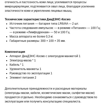
отечность и пастозность кожи лица; усиливаются процессы
микроциркуляции; подтягивается овал лица, благодаря усилению
эластичности кожи и укреплению лицевых мышц.
Технические характеристики ДиаДЭНС-Космо
Источник питания — батарея типа LR6/AA — 2 шт.
Частота следования импульсов: — в режиме «Питание» — 100 Гц;
— в режиме «Лимфодренаж» — 50 и 100 Гц.
Масса аппарата не более 0,3 кг.
Габаритные размеры: 300 × 100 × 35 мм.
Комплектация
Аппарат ДиаДЭНС-Космо с электродом манжетой 1
Электрод-маска * 1
Кабель * 1
Удлинитель манжеты 1
Руководство по эксплуатации 1
Элемент питания 2
Дополнительные принадлежности и расходные материалы
(электроды-маски, кабели, косметические маски, салфетки-маски)
продаются отдельно. Необходимо ознакомиться с руководством по
эксплуатации или получить консультацию специалиста.