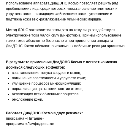
Использование аппарата ДиаДЭНС Космо позволяет решить ряд
проблем кожи лица, среди которых: -восстановление плотности и
упругости кожи; -ликвидация «обвисания» кожи; -укрепление и
подтяжка кожи век; -разглаживание мимических морщин.
Метод ДЭНС заключается в том, что на кожу лица воздействуют
электрические токи малой силу (микротоки). Причем использование
таких токов абсолютно безопасно и при применении аппарата
ДиаДЭНС Космо абсолютно исключены побочные реакции организма.
В результате применения ДиаДЭНС Космо с легкостью можно
добиться следующих эффектов:
восстановление тонуса сосудов и мышц;
повышение эластичности и упругости кожи;
улучшение процессов микроциркуляции;
нормализация цвета кожи; снятие отеков;
активизация всех обменных процессов;
омоложение кожи.
Работает ДиаДЭНС Космо в двух режимах:
программа «Питание»
программа «Лимфодренаж».