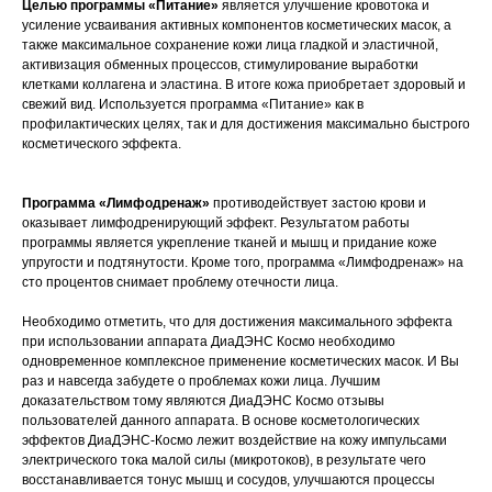
Целью программы «Питание»
является улучшение кровотока и
усиление усваивания активных компонентов косметических масок, а
также максимальное сохранение кожи лица гладкой и эластичной,
активизация обменных процессов, стимулирование выработки
клетками коллагена и эластина. В итоге кожа приобретает здоровый и
свежий вид. Используется программа «Питание» как в
профилактических целях, так и для достижения максимально быстрого
косметического эффекта.
Программа «Лимфодренаж»
противодействует застою крови и
оказывает лимфодренирующий эффект. Результатом работы
программы является укрепление тканей и мышц и придание коже
упругости и подтянутости. Кроме того, программа «Лимфодренаж» на
сто процентов снимает проблему отечности лица.
Необходимо отметить, что для достижения максимального эффекта
при использовании аппарата ДиаДЭНС Космо необходимо
одновременное комплексное применение косметических масок. И Вы
раз и навсегда забудете о проблемах кожи лица. Лучшим
доказательством тому являются ДиаДЭНС Космо отзывы
пользователей данного аппарата. В основе косметологических
эффектов ДиаДЭНС-Космо лежит воздействие на кожу импульсами
электрического тока малой силы (микротоков), в результате чего
восстанавливается тонус мышц и сосудов, улучшаются процессы