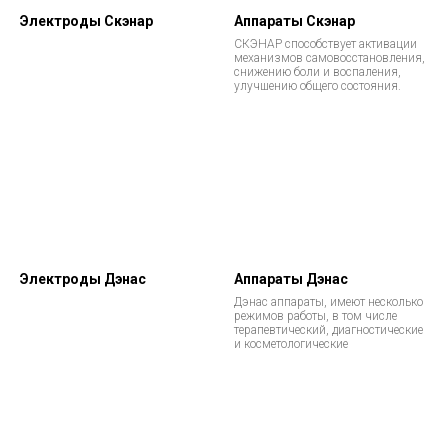
Электроды Скэнар
Аппараты Скэнар
СКЭНАР способствует активации
механизмов самовосстановления,
снижению боли и воспаления,
улучшению общего состояния.
Электроды Дэнас
Аппараты Дэнас
Дэнас аппараты, имеют несколько
режимов работы, в том числе
терапевтический, диагностические
и косметологические