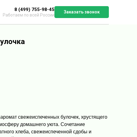
8 (499) 755-98-45
Заказать звонок
Работаем по всей России
улочка
аромат свежеиспеченных булочек, хрустящего
атмосферу домашнего уюта. Сочетание
атного хлеба, свежеиспеченной сдобы и